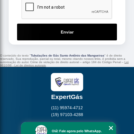
Enviar
O conteúdo do texto "
Tubulações de Gás Santo Antônio das Mangueiras
" é de direito
reservado. Sua reprodução, parcial ou total, mesmo citando nossos links, é proibida sem a
autorização do autor. Crime de violação de direito autoral – artigo 184 do Código Penal –
Lei
9610/98 - Lei de direitos autorais
.
ExpertGás
(11) 95974-4712
(19) 97103-4288
Home
Olá! Fale agora pelo WhatsApp.
Empresa