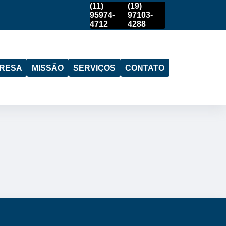
(11)
(19)
95974-
97103-
4712
4288
RESA
MISSÃO
SERVIÇOS
CONTATO