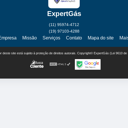
ExpertGás
(11) 95974-4712
(19) 97103-4288
Empresa
Missão
Serviços
Contato
Mapa do site
Mai
eor deste site está sujeito à proteção de direitos autorais. Copyright© ExpertGás (Lei 9610 de