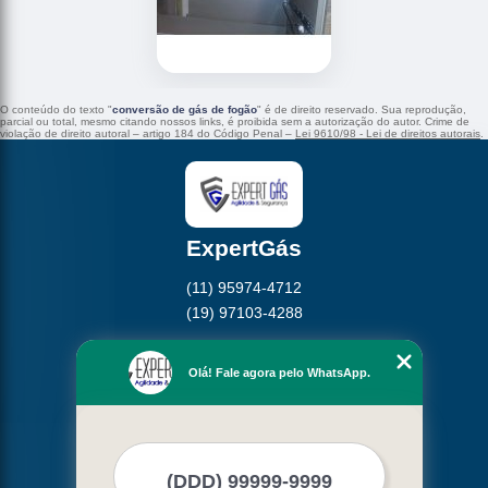
O conteúdo do texto "
conversão de gás de fogão
" é de direito reservado. Sua reprodução,
parcial ou total, mesmo citando nossos links, é proibida sem a autorização do autor. Crime de
violação de direito autoral – artigo 184 do Código Penal –
Lei 9610/98 - Lei de direitos autorais
.
ExpertGás
(11) 95974-4712
(19) 97103-4288
Home
Olá! Fale agora pelo WhatsApp.
Empresa
Missão
Serviços
Contato
Mapa do site