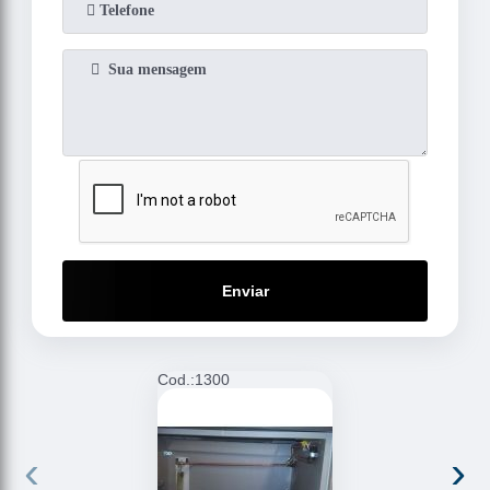
Enviar
Cod.:
1300
C
‹
›