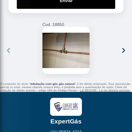
Enviar
Cod.:
18850
C
‹
›
O conteúdo do texto "
tubulação com gás gás natural
" é de direito reservado. Sua reprodução,
parcial ou total, mesmo citando nossos links, é proibida sem a autorização do autor. Crime de
violação de direito autoral – artigo 184 do Código Penal –
Lei 9610/98 - Lei de direitos autorais
.
ExpertGás