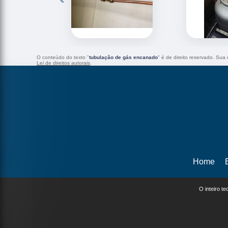
O conteúdo do texto "
tubulação de gás encanado
" é de direito reservado. Sua
Lei de direitos autorais
.
Home
O inteiro t