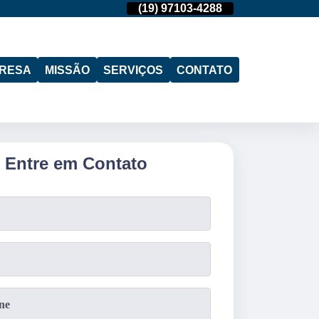
(11)
95974-4712
(19)
97103-4288
(11)
95974-471
RESA
MISSÃO
SERVIÇOS
CONTATO
Entre em Contato