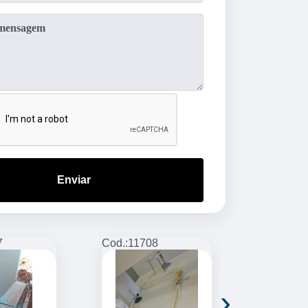
Enviar
7
Cod.:
11708
Cod.:
11709
›