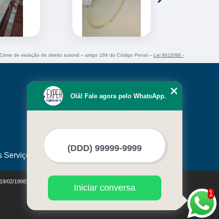
 Crime de violação de direito autoral – artigo 184 do Código Penal –
Lei 9610/98 -
Olá! Fale agora pelo WhatsApp.
s Serviços
 19/02/1998)
Iniciar conversa
1