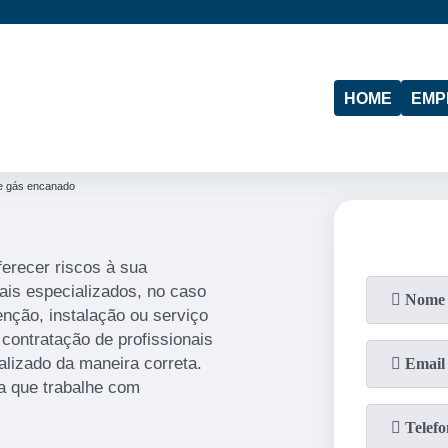
(11)
95974-4712
(19)
97103-4288
HOME
EMP
e gás encanado
ferecer riscos à sua
nais especializados, no caso
enção, instalação ou serviço
contratação de profissionais
alizado da maneira correta.
a que trabalhe com