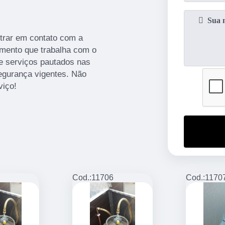
ntrar em contato com a
mento que trabalha com o
e serviços pautados nas
egurança vigentes. Não
viço!
Cod.:
11706
Cod.:
1170