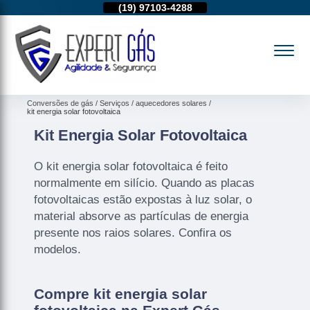
11)
95974-4712
(19)
97103-4288
(11)
95974-4712
Conversões de gás
Serviços
aquecedores solares
kit energia solar fotovoltaica
Kit Energia Solar Fotovoltaica
O kit energia solar fotovoltaica é feito
normalmente em silício. Quando as placas
fotovoltaicas estão expostas à luz solar, o
material absorve as partículas de energia
presente nos raios solares. Confira os
modelos.
Compre kit energia solar