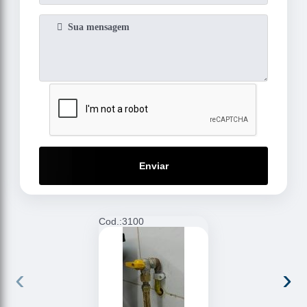
Enviar
Cod.:
3100
C
‹
›