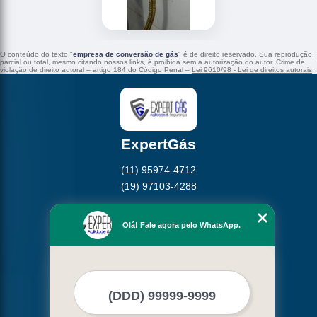
O conteúdo do texto "
empresa de conversão de gás
" é de direito reservado. Sua reprodução,
parcial ou total, mesmo citando nossos links, é proibida sem a autorização do autor. Crime de
violação de direito autoral – artigo 184 do Código Penal –
Lei 9610/98 - Lei de direitos autorais
.
ExpertGás
(11) 95974-4712
(19) 97103-4288
Home
Olá! Fale agora pelo WhatsApp.
Empresa
Missão
Serviços
Contato
Mapa do site
Mais Serviços