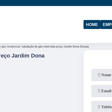
(11)
95974-4712
HOME
EMP
e gás residencial
tubulação de gás enterrada preço Jardim Dona Donata
reço Jardim Dona