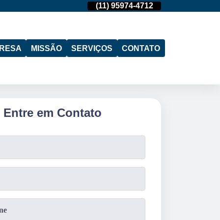
(19)
97103-4288
(11)
95974-4712
(19)
97103-428
RESA
MISSÃO
SERVIÇOS
CONTATO
Entre em Contato