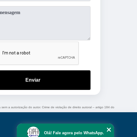
Enviar
a sem a autorização do autor. Crime de violação de direito autoral – artigo 184 do
Olá! Fale agora pelo WhatsApp.