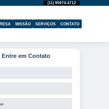
(19)
97103-4288
(11)
95974-4712
(19)
97103-428
RESA
MISSÃO
SERVIÇOS
CONTATO
Entre em Contato