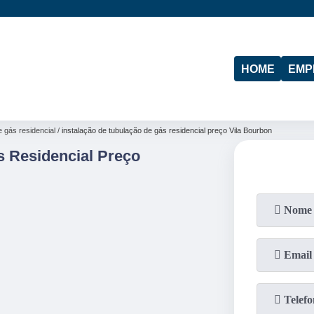
(11)
95974-4712
HOME
EMP
e gás residencial
instalação de tubulação de gás residencial preço Vila Bourbon
s Residencial Preço