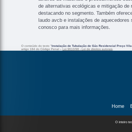
de alternativas ecológicas e mitigação de
destacando no segmento. Também oferece
laudo avcb e instalações de aquecedores 
conosco para mais informações.
O conteúdo do texto "
Instalação de Tubulação de Gás Residencial Preço Vil
artigo 184 do Código Penal –
Lei 9610/98 - Lei de direitos autorais
.
Home
O inteiro t