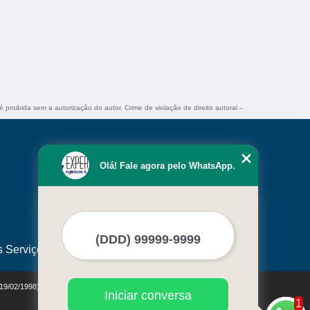
é proibida sem a autorização do autor. Crime de violação de direito autoral –
Olá! Fale agora pelo WhatsApp.
s Serviços
 19/02/1998)
Iniciar conversa
1