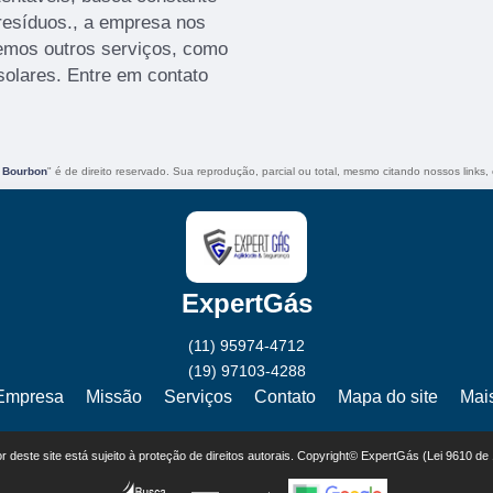
 resíduos., a empresa nos
mos outros serviços, como
solares. Entre em contato
a Bourbon
" é de direito reservado. Sua reprodução, parcial ou total, mesmo citando nossos links, 
ExpertGás
(11) 95974-4712
(19) 97103-4288
Empresa
Missão
Serviços
Contato
Mapa do site
Mai
eor deste site está sujeito à proteção de direitos autorais. Copyright© ExpertGás (Lei 9610 de