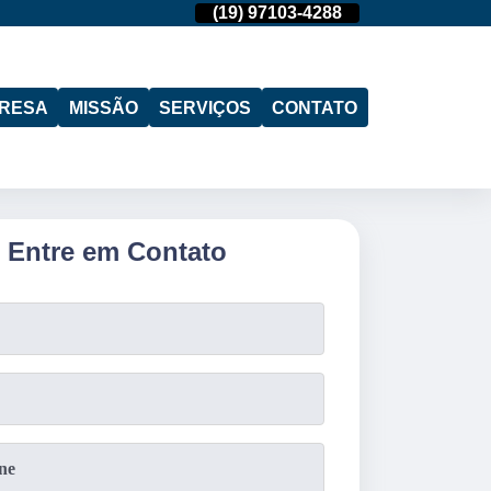
(11)
95974-4712
(19)
97103-4288
(11)
95974-471
RESA
MISSÃO
SERVIÇOS
CONTATO
Entre em Contato