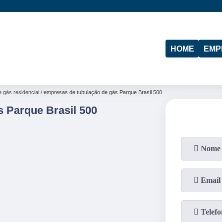
(11)
95974-4712
(19)
97103-4288
HOME
EMP
e gás residencial
empresas de tubulação de gás Parque Brasil 500
 Parque Brasil 500