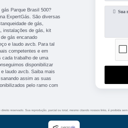
 gás Parque Brasil 500?
 na ExpertGás. São diversas
stanqueidade de gás,
 instalações de gás, kit
ão de gás encanado
eço e laudo avcb. Para tal
onais competentes e em
 cada trabalho de uma
onseguimos disponibilizar
 e laudo avcb. Saiba mais
 sanando assim as suas
ponibilizados pelo ramo com
e direito reservado. Sua reprodução, parcial ou total, mesmo citando nossos links, é proibida sem 