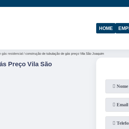
(11)
95974-4712
(19)
97103-4288
HOME
EMP
e gás residencial
construção de tubulação de gás preço Vila São Joaquim
ás Preço Vila São