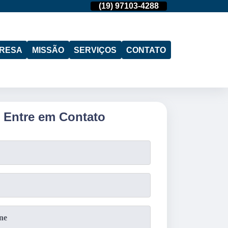
(11)
95974-4712
(19)
97103-4288
(11)
95974-471
RESA
MISSÃO
SERVIÇOS
CONTATO
Entre em Contato