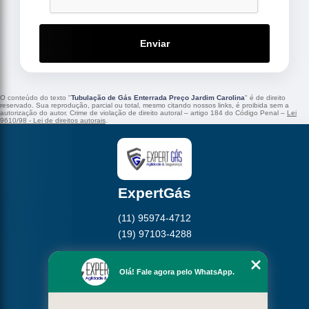
Enviar
O conteúdo do texto "
Tubulação de Gás Enterrada Preço Jardim Carolina
" é de direito
reservado. Sua reprodução, parcial ou total, mesmo citando nossos links, é proibida sem a
autorização do autor. Crime de violação de direito autoral – artigo 184 do Código Penal –
Lei
9610/98 - Lei de direitos autorais
.
ExpertGás
(11) 95974-4712
(19) 97103-4288
Home
Olá! Fale agora pelo WhatsApp.
Empresa
Missão
Serviços