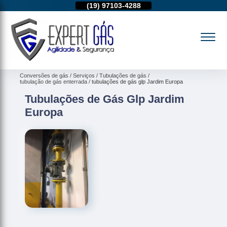
11)
95974-4712
(19)
97103-4288
(11)
95974-4712
Conversões de gás
Serviços
Tubulações de gás
tubulação de gás enterrada
tubulações de gás glp Jardim Europa
Tubulações de Gás Glp Jardim
Europa