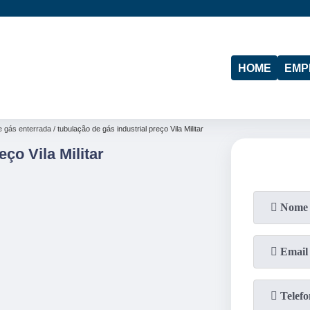
(11)
95974-4712
(19)
97103-4288
HOME
EMP
e gás enterrada
tubulação de gás industrial preço Vila Militar
ço Vila Militar