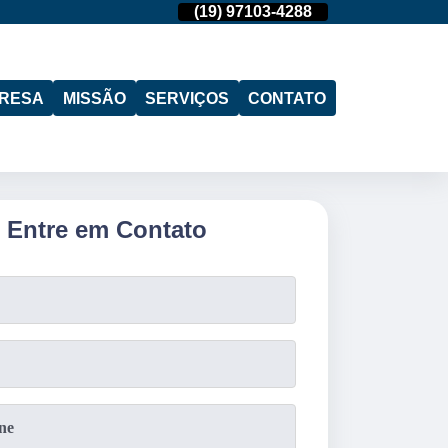
(11)
95974-4712
(19)
97103-4288
(11)
95974-471
RESA
MISSÃO
SERVIÇOS
CONTATO
Entre em Contato