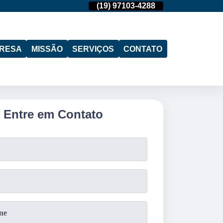
(11)
95974-4712
(19)
97103-4288
(11)
95974-471
RESA
MISSÃO
SERVIÇOS
CONTATO
Entre em Contato