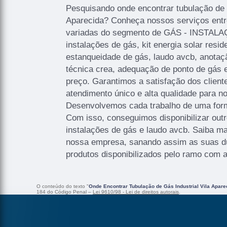
Pesquisando onde encontrar tubulação de g
Aparecida? Conheça nossos serviços entr
variadas do segmento de GÁS - INSTA
instalações de gás, kit energia solar resid
estanqueidade de gás, laudo avcb, anotaç
técnica crea, adequação de ponto de gás 
preço. Garantimos a satisfação dos client
atendimento único e alta qualidade para no
Desenvolvemos cada trabalho de uma forma
Com isso, conseguimos disponibilizar out
instalações de gás e laudo avcb. Saiba m
nossa empresa, sanando assim as suas dú
produtos disponibilizados pelo ramo com 
O conteúdo do texto "
Onde Encontrar Tubulação de Gás Industrial Vila Apare
184 do Código Penal –
Lei 9610/98 - Lei de direitos autorais
.