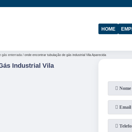
(11)
95974-4712
(19)
97103-4288
HOME
EMP
e gás enterrada
onde encontrar tubulação de gás industrial Vila Aparecida
ás Industrial Vila