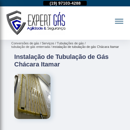
11)
95974-4712
(19)
97103-4288
(11)
95974-4712
Conversões de gás
Serviços
Tubulações de gás
tubulação de gás enterrada
instalação de tubulação de gás Chácara Itamar
Instalação de Tubulação de Gás
Chácara Itamar