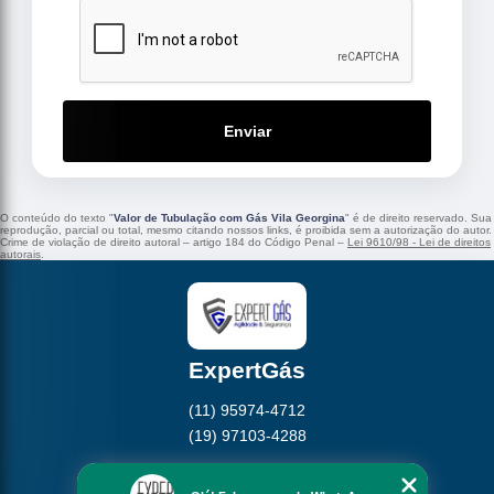
Enviar
O conteúdo do texto "
Valor de Tubulação com Gás Vila Georgina
" é de direito reservado. Sua
reprodução, parcial ou total, mesmo citando nossos links, é proibida sem a autorização do autor.
Crime de violação de direito autoral – artigo 184 do Código Penal –
Lei 9610/98 - Lei de direitos
autorais
.
ExpertGás
(11) 95974-4712
(19) 97103-4288
Home