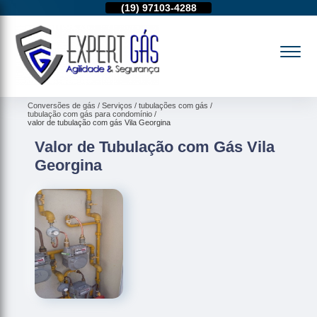
11)
95974-4712
(19)
97103-4288
(11)
95974-4712
Conversões de gás
Serviços
tubulações com gás
tubulação com gás para condomínio
valor de tubulação com gás Vila Georgina
Valor de Tubulação com Gás Vila
Georgina