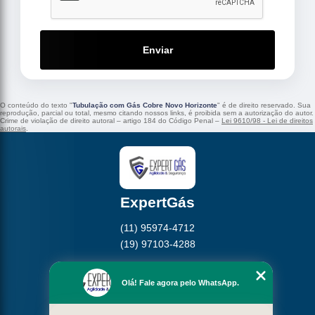
Enviar
O conteúdo do texto "
Tubulação com Gás Cobre Novo Horizonte
" é de direito reservado. Sua
reprodução, parcial ou total, mesmo citando nossos links, é proibida sem a autorização do autor.
Crime de violação de direito autoral – artigo 184 do Código Penal –
Lei 9610/98 - Lei de direitos
autorais
.
ExpertGás
(11) 95974-4712
(19) 97103-4288
Home
Olá! Fale agora pelo WhatsApp.
Empresa
Missão