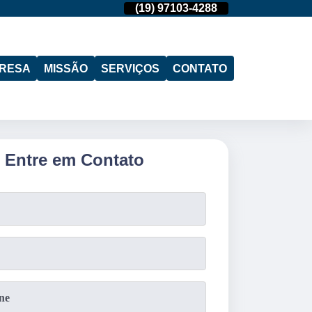
(11)
95974-4712
(19)
97103-4288
(11)
95974-471
RESA
MISSÃO
SERVIÇOS
CONTATO
Entre em Contato