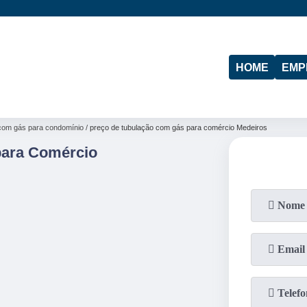
(11)
95974-4712
(19)
97103-4288
HOME
EMP
com gás para condomínio
preço de tubulação com gás para comércio Medeiros
para Comércio