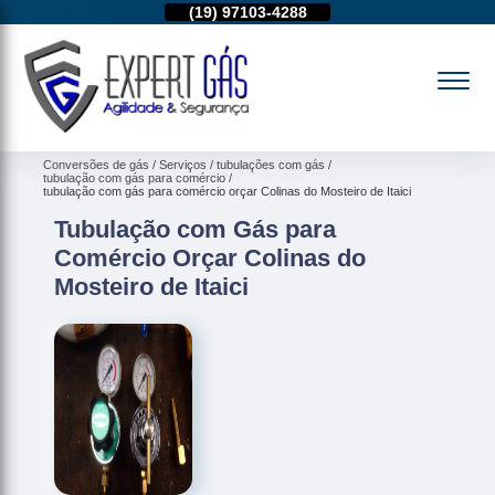
11)
95974-4712
(19)
97103-4288
(11)
95974-4712
Conversões de gás
Serviços
tubulações com gás
tubulação com gás para comércio
tubulação com gás para comércio orçar Colinas do Mosteiro de Itaici
Tubulação com Gás para
Comércio Orçar Colinas do
Mosteiro de Itaici