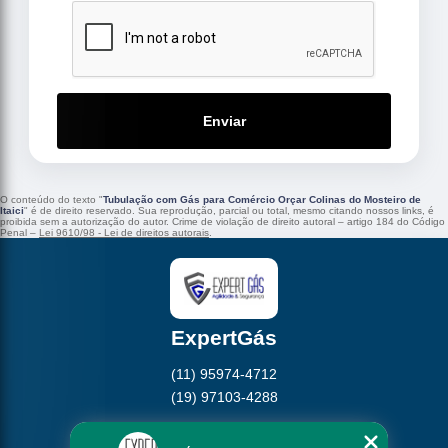
Enviar
O conteúdo do texto "
Tubulação com Gás para Comércio Orçar Colinas do Mosteiro de
Itaici
" é de direito reservado. Sua reprodução, parcial ou total, mesmo citando nossos links, é
proibida sem a autorização do autor. Crime de violação de direito autoral – artigo 184 do Código
Penal –
Lei 9610/98 - Lei de direitos autorais
.
ExpertGás
(11) 95974-4712
(19) 97103-4288
Home