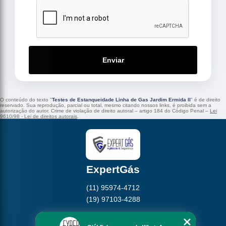
Enviar
O conteúdo do texto "
Testes de Estanqueidade Linha de Gas Jardim Ermida II
" é de direito
reservado. Sua reprodução, parcial ou total, mesmo citando nossos links, é proibida sem a
autorização do autor. Crime de violação de direito autoral – artigo 184 do Código Penal –
Lei
9610/98 - Lei de direitos autorais
.
ExpertGás
(11) 95974-4712
(19) 97103-4288
Home