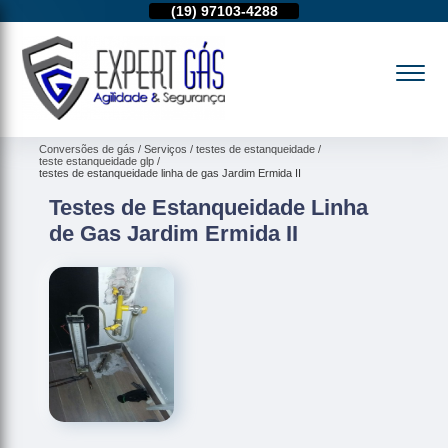
95974-4712
(19)
97103-4288
(11)
95974-4712
Conversões de gás
Serviços
testes de estanqueidade
teste estanqueidade glp
testes de estanqueidade linha de gas Jardim Ermida II
Testes de Estanqueidade Linha
de Gas Jardim Ermida II