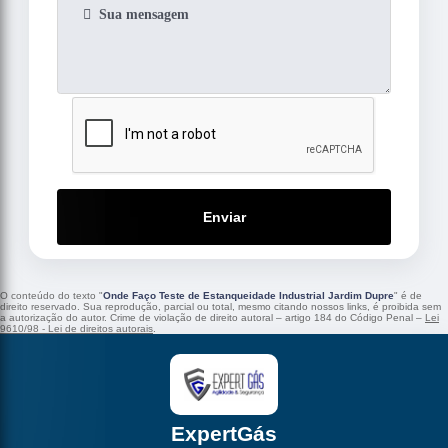
Enviar
O conteúdo do texto "
Onde Faço Teste de Estanqueidade Industrial Jardim Dupre
" é de
direito reservado. Sua reprodução, parcial ou total, mesmo citando nossos links, é proibida sem
a autorização do autor. Crime de violação de direito autoral – artigo 184 do Código Penal –
Lei
9610/98 - Lei de direitos autorais
.
ExpertGás