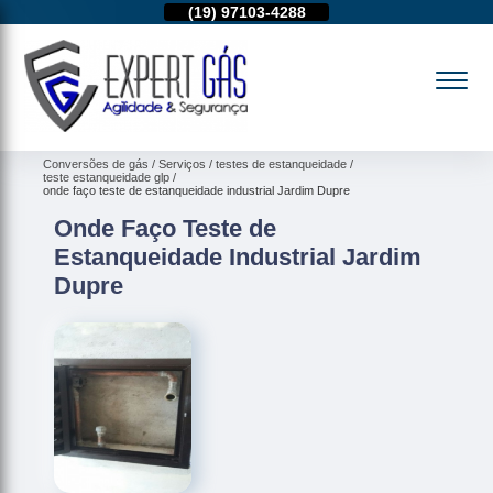
11)
95974-4712
(19)
97103-4288
(11)
95974-4712
Conversões de gás
Serviços
testes de estanqueidade
teste estanqueidade glp
onde faço teste de estanqueidade industrial Jardim Dupre
Onde Faço Teste de
Estanqueidade Industrial Jardim
Dupre