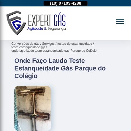
11)
95974-4712
(19)
97103-4288
(11)
95974-4712
Conversões de gás
Serviços
testes de estanqueidade
teste estanqueidade glp
onde faço laudo teste estanqueidade gás Parque do Colégio
Onde Faço Laudo Teste
Estanqueidade Gás Parque do
Colégio