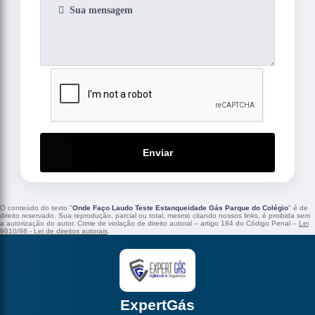
Enviar
O conteúdo do texto "
Onde Faço Laudo Teste Estanqueidade Gás Parque do Colégio
" é de
direito reservado. Sua reprodução, parcial ou total, mesmo citando nossos links, é proibida sem
a autorização do autor. Crime de violação de direito autoral – artigo 184 do Código Penal –
Lei
9610/98 - Lei de direitos autorais
.
ExpertGás