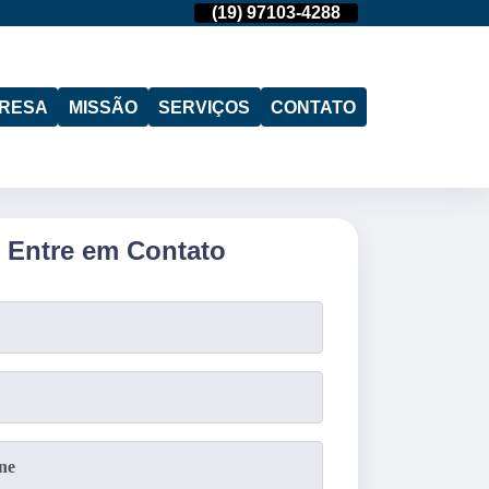
(11)
95974-4712
(19)
97103-4288
(11)
95974-471
RESA
MISSÃO
SERVIÇOS
CONTATO
Entre em Contato