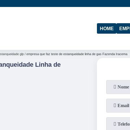
(11)
95974-4712
(19)
97103-4288
HOME
EMP
estanqueidade glp
empresa que faz teste de estanqueidade linha de gas Fazenda Iracema
anqueidade Linha de