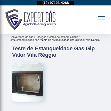
11)
95974-4712
(19)
97103-4288
(11)
95974-4712
Conversões de gás
Serviços
testes de estanqueidade
teste estanqueidade gás
teste de estanqueidade gas glp valor Vila Réggio
Teste de Estanqueidade Gas Glp
Valor Vila Réggio