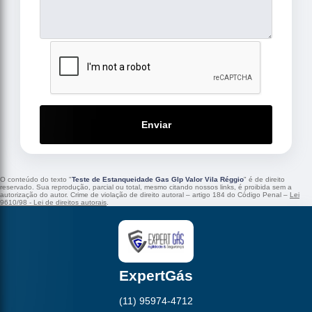
Enviar
O conteúdo do texto "
Teste de Estanqueidade Gas Glp Valor Vila Réggio
" é de direito
reservado. Sua reprodução, parcial ou total, mesmo citando nossos links, é proibida sem a
autorização do autor. Crime de violação de direito autoral – artigo 184 do Código Penal –
Lei
9610/98 - Lei de direitos autorais
.
ExpertGás
(11) 95974-4712