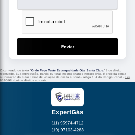
Enviar
O conteúdo do texto "
Onde Faço Teste Estanqueidade Gás Santa Clara
" é de direito
reservado. Sua reprodução, parcial ou total, mesmo citando nossos links, é proibida sem a
autorização do autor. Crime de violação de direito autoral – artigo 184 do Código Penal –
Lei
9610/98 - Lei de direitos autorais
.
ExpertGás
(11) 95974-4712
(19) 97103-4288