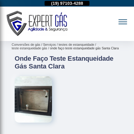
11)
95974-4712
(19)
97103-4288
(11)
95974-4712
Conversões de gás
Serviços
testes de estanqueidade
teste estanqueidade gás
onde faço teste estanqueidade gás Santa Clara
Onde Faço Teste Estanqueidade
Gás Santa Clara