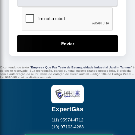
Enviar
O conteúdo do texto "
Empresa Que Faz Teste de Estanqueidade Industrial Jardim Tannus
" é
de direito reservado. Sua reprodução, parcial ou total, mesmo citando nossos links, é proibida
sem a autorização do autor. Crime de violação de direito autoral – artigo 184 do Código Penal –
Lei 9610/98 - Lei de direitos autorais
.
ExpertGás
(11) 95974-4712
(19) 97103-4288