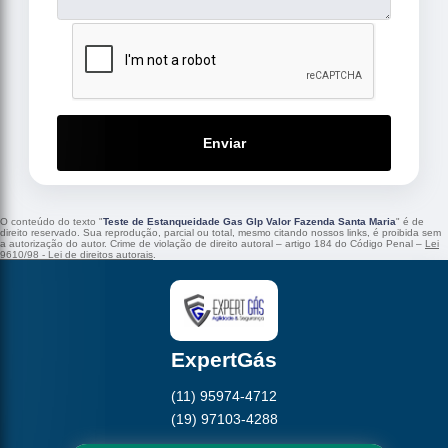
Enviar
O conteúdo do texto "
Teste de Estanqueidade Gas Glp Valor Fazenda Santa Maria
" é de
direito reservado. Sua reprodução, parcial ou total, mesmo citando nossos links, é proibida sem
a autorização do autor. Crime de violação de direito autoral – artigo 184 do Código Penal –
Lei
9610/98 - Lei de direitos autorais
.
ExpertGás
(11) 95974-4712
(19) 97103-4288