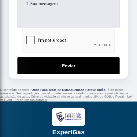
Enviar
O conteúdo do texto "
Onde Faço Teste de Estanqueidade Parque União
" é de direito
reservado. Sua reprodução, parcial ou total, mesmo citando nossos links, é proibida sem a
autorização do autor. Crime de violação de direito autoral – artigo 184 do Código Penal –
Lei
9610/98 - Lei de direitos autorais
.
ExpertGás