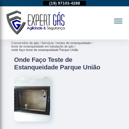
11)
95974-4712
(19)
97103-4288
(11)
95974-4712
Conversões de gás
Serviços
testes de estanqueidade
teste de estanqueidade em tubulação de gás
onde faço teste de estanqueidade Parque União
Onde Faço Teste de
Estanqueidade Parque União