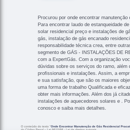
Procurou por onde encontrar manutenção d
Para encontrar laudo de estanqueidade de 
solar residencial preço e instalações de 
gás, instalação de gás encanado residenci
responsabilidade técnica crea, entre outr
segmento de GÁS - INSTALAÇÕES DE RE
com a ExpertGás. Com a organização você
dúvidas sobre os serviços do ramo, além
profissionais e instalações. Assim, a emp
e sua satisfação, que são os maiores obj
uma forma de trabalho Qualificada e efica
obter mais informações. Além dos já cita
instalações de aquecedores solares e . Po
conosco e saiba mais detalhes.
O conteúdo do texto "
Onde Encontrar Manutenção de Gás Residencial Praca
do Código Penal –
Lei 9610/98 - Lei de direitos autorais
.