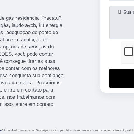
e gás residencial Pracatu?
gás, laudo avcb, kit energia
gás, adequação de ponto de
al preço, anotação de
as opções de serviços do
DES, você pode contar
 consegue tirar as suas
 de contar com os melhores
resa conquista sua confiança
etivos da marca. Possuímos
z, entre em contato para
dos, nós trabalhamos com
r isso, entre em contato
tu
" é de direito reservado. Sua reprodução, parcial ou total, mesmo citando nossos links, é proibi