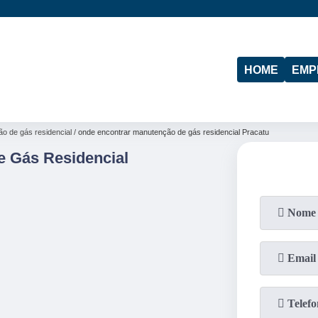
(11)
95974-4712
(19)
97103-4288
HOME
EMP
o de gás residencial
onde encontrar manutenção de gás residencial Pracatu
 Gás Residencial