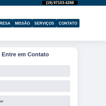
(11)
95974-4712
(19)
97103-4288
(11)
95974-471
RESA
MISSÃO
SERVIÇOS
CONTATO
Entre em Contato