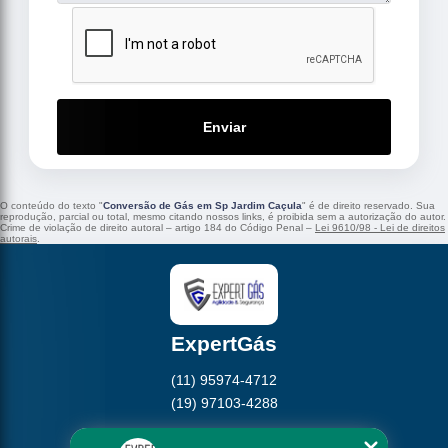
Enviar
O conteúdo do texto "
Conversão de Gás em Sp Jardim Caçula
" é de direito reservado. Sua
reprodução, parcial ou total, mesmo citando nossos links, é proibida sem a autorização do autor.
Crime de violação de direito autoral – artigo 184 do Código Penal –
Lei 9610/98 - Lei de direitos
autorais
.
ExpertGás
(11) 95974-4712
(19) 97103-4288
Home