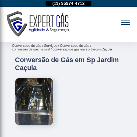
19)
97103-4288
(11)
95974-4712
(19)
97103-4288
Conversões de gás
Serviços
Conversões de gás
conversão de gás natural
conversão de gás em sp Jardim Caçula
Conversão de Gás em Sp Jardim
Caçula