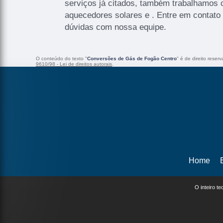
serviços já citados, também trabalhamos 
aquecedores solares e . Entre em contato 
dúvidas com nossa equipe.
O conteúdo do texto "
Conversões de Gás de Fogão Centro
" é de direito reser
9610/98 - Lei de direitos autorais
.
Home
O inteiro t