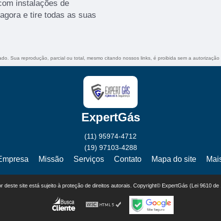
com instalações de
agora e tire todas as suas
vado. Sua reprodução, parcial ou total, mesmo citando nossos links, é proibida sem a autorização
ExpertGás
(11) 95974-4712
(19) 97103-4288
Empresa
Missão
Serviços
Contato
Mapa do site
Mai
eor deste site está sujeito à proteção de direitos autorais. Copyright© ExpertGás (Lei 9610 de