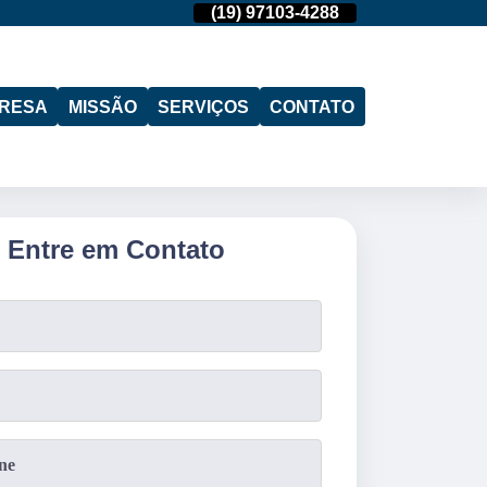
(11)
95974-4712
(19)
97103-4288
(11)
95974-471
RESA
MISSÃO
SERVIÇOS
CONTATO
Entre em Contato