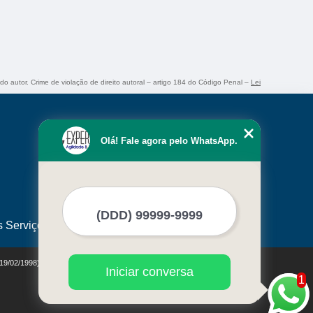
 do autor. Crime de violação de direito autoral – artigo 184 do Código Penal –
Lei
Olá! Fale agora pelo WhatsApp.
s Serviços
 19/02/1998)
Iniciar conversa
1