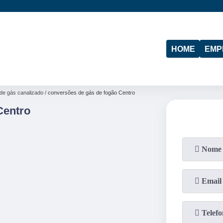
(11)
95974-4712
(19)
97103-4288
HOME
EMP
de gás canalizado
conversões de gás de fogão Centro
Centro